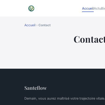
Accueil
Actu
Bi
Accueil
›
Contact
Contac
Santeflow
Demain, vous aurez maîtrisé votre trajectoire vitale