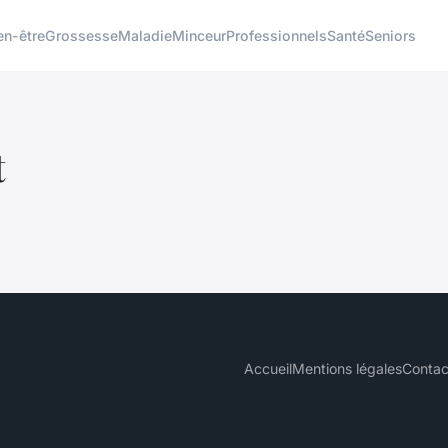
en-être
Grossesse
Maladie
Minceur
Professionnels
Santé
Seniors
t
Accueil
Mentions légales
Contac
.